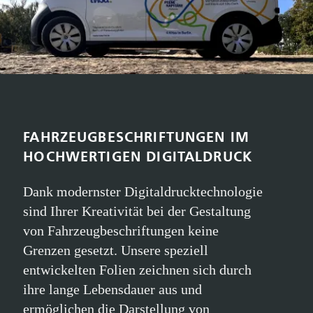
FAHRZEUGBESCHRIFTUNGEN IM
HOCHWERTIGEN DIGITALDRUCK
Dank modernster Digitaldrucktechnologie
sind Ihrer Kreativität bei der Gestaltung
von Fahrzeugbeschriftungen keine
Grenzen gesetzt. Unsere speziell
entwickelten Folien zeichnen sich durch
ihre lange Lebensdauer aus und
ermöglichen die Darstellung von
Schriftzügen, Logos, Bildern und mehr.
Dabei legen wir besonderen Wert darauf,
dass die Sicht nach außen nicht
beeinträchtigt wird. Zudem bieten wir
eine Vielzahl von Folienoptionen,
einschließlich Struktur- und Effektfolien