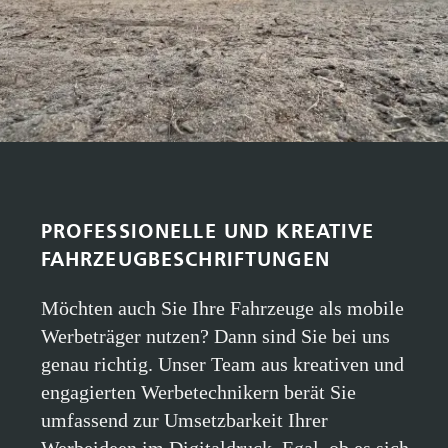
PROFESSIONELLE UND KREATIVE
FAHRZEUGBESCHRIFTUNGEN
Möchten auch Sie Ihre Fahrzeuge als mobile
Werbeträger nutzen? Dann sind Sie bei uns
genau richtig. Unser Team aus kreativen und
engagierten Werbetechnikern berät Sie
umfassend zur Umsetzbarkeit Ihrer
Werbeideen im Digitaldruck. Egal, ob es sich
um ein einzelnes Fahrzeug oder um Ihre
gesamte Flotte handelt – gemeinsam mit Ihnen
entwickeln wir ein maßgeschneidertes
Konzept, das Ihrem Corporate Design