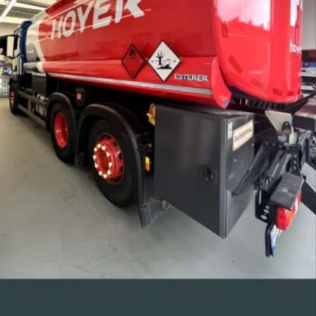
MANUEL TROTZER
WERBEATELIER KABUS E.K.
GARTENFELDER STR. 29-37
13599 BERLIN
DEUTSCHLAND
HOMEPAGE
ÜBER UNS
LEISTUNGEN
PROJEKTE